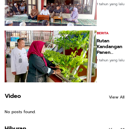
Warga
1 tahun yang lalu
Binaan
Rutan
Kandangan
BERITA
Rutan
Kandangan
Panen
Hidroponik
1 tahun yang lalu
Segar dan
Hijau
Video
View All
No posts found.
Hiburan