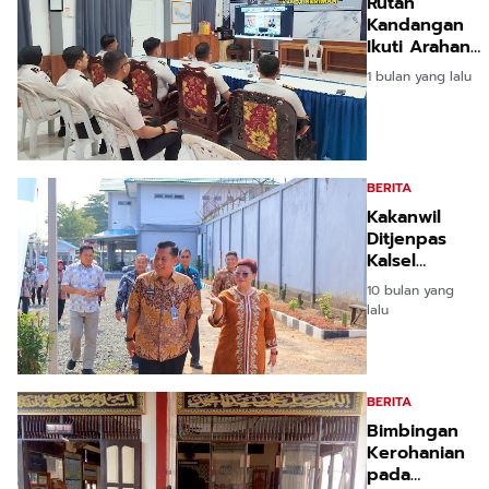
Rutan
Kandangan
Ikuti Arahan
Dirjenpas RI,
1 bulan yang lalu
Bahas
Penguatan
Program
Pemasyarakat
BERITA
Kakanwil
Ditjenpas
Kalsel
Tinjau
10 bulan yang
Lapas
lalu
Perempuan
Martapura,
Dorong
Penguatan
BERITA
Pembinaan
Bimbingan
dan
Kerohanian
Layanan
pada