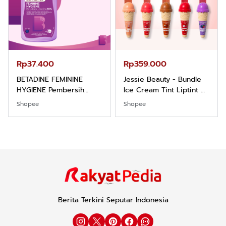
Rp37.400
Rp359.000
BETADINE FEMININE
Jessie Beauty - Bundle
HYGIENE Pembersih
Ice Cream Tint Liptint All
Kewanitaan 60ml
Variant
Shopee
Shopee
Berita Terkini Seputar Indonesia