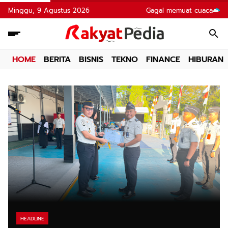
Minggu, 9 Agustus 2026
Gagal memuat cuaca
HOME
BERITA
BISNIS
TEKNO
FINANCE
HIBURAN
HEADLINE