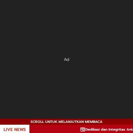
Ad
SCROLL UNTUK MELANJUTKAN MEMBACA
LIVE NEWS
Dedikasi dan Integritas Antar Ari Ris